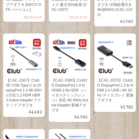
ブアダプタ [HDCP O
メス 最大20m延長 (C
ダプタ USB給電付き
FF バージョン]
AC-1007)
4K@60Hz (CAC-133
1)
SOLD OUT
SOLD OUT
¥6,980
【CAC-1567】Club
【CAC-1080】Club3
【CAC-2070】Club3
3D USB Type C to Di
D DisplayPort 1.4 to
D DispayPort 1.2 to H
splayPort 1.4 8K 60H
HDMI 2.0b HDR（ハ
DMI 2.0 UHD / 4K 60
z DSC1.2 HDR HBR
イダイナミックレン
Hz ディスプレイ 変換
3 Active Adapter アク
ジ）対応 4K 60Hz Act
アダプタ
ティブ アダプタ
ive Adapter 変換アダ
¥3,780
プタ
¥4,480
¥4,980