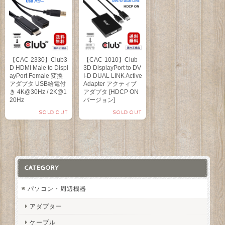
【CAC-2330】Club3
【CAC-1010】Club
D HDMI Male to Displ
3D DisplayPort to DV
ayPort Female 変換
I-D DUAL LINK Active
アダプタ USB給電付
Adapter アクティブ
き 4K@30Hz / 2K@1
アダプタ [HDCP ON
20Hz
バージョン]
SOLD OUT
SOLD OUT
CATEGORY
パソコン・周辺機器
アダプター
ケーブル