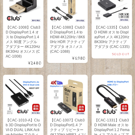
【CAC-1008】Club3
【CAC-1088】Club3
【CAC-1335】Club3
D DisplayPort 1.4 オ
D DisplayPort 1.4 to
D HDMI オス to Displ
ス to DisplayPort 1.4
HDMI 4K120Hz / 8K6
ayPort メス 4K120Hz
メス 90度 アングル
0Hz HDR アクティブ
8K30Hz アクティブ
アダプター 4K120Hz
アダプタ オス / メス
アダプタ (CAC-1335)
8K30Hz オス/メス (C
(CAC-1088)
SOLD OUT
AC-1008)
¥6,980
¥2,480
【CAC-1010-A】Clu
【CAC-1007】Club3
【CAC-1331】Club3
b 3D DisplayPort to D
D DisplayPort1.4 ア
D HDMI Male オス to
VI-D DUAL LINK Acti
クティブ リピーター
DisplayPort 1.2 Fema
ve Adapter アクティ
4K120Hz HBR3 メス/
le メス アクティブ ア