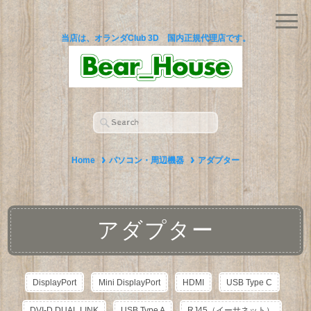
当店は、オランダClub 3D 国内正規代理店です。
Home
パソコン・周辺機器
アダプター
アダプター
DisplayPort
Mini DisplayPort
HDMI
USB Type C
DVI-D DUAL LINK
USB Type A
RJ45（イーサネット）