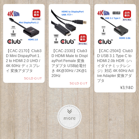
【CAC-2170】Club3
【CAC-2330】Club3
【CAC-2504】Club3
D Mini DispayPort 1.
D HDMI Male to Displ
D USB 3.1 Type C to
2 to HDMI 2.0 UHD /
ayPort Female 変換
HDMI 2.0b HDR（ハ
4K 60Hz ディスプレ
アダプタ USB給電付
イダイナミックレン
イ 変換アダプタ
き 4K@30Hz / 2K@1
ジ）対応 4K 60Hz Act
20Hz
ive Adapter 変換アダ
SOLD OUT
プタ
SOLD OUT
¥3,980
more