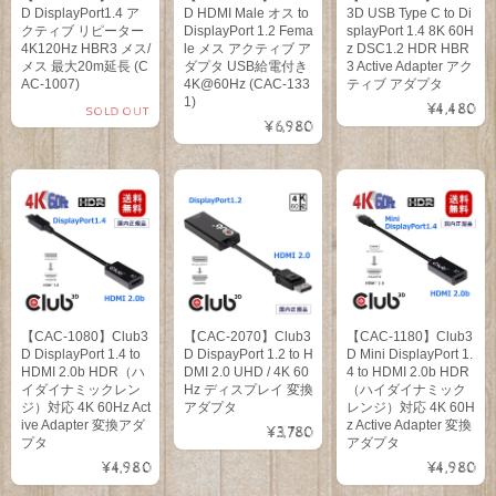
D DisplayPort1.4 ア
D HDMI Male オス to
3D USB Type C to Di
クティブ リピーター
DisplayPort 1.2 Fema
splayPort 1.4 8K 60H
4K120Hz HBR3 メス/
le メス アクティブ ア
z DSC1.2 HDR HBR
メス 最大20m延長 (C
ダプタ USB給電付き
3 Active Adapter アク
AC-1007)
4K@60Hz (CAC-133
ティブ アダプタ
1)
¥4,480
SOLD OUT
¥6,980
【CAC-1080】Club3
【CAC-2070】Club3
【CAC-1180】Club3
D DisplayPort 1.4 to
D DispayPort 1.2 to H
D Mini DisplayPort 1.
HDMI 2.0b HDR（ハ
DMI 2.0 UHD / 4K 60
4 to HDMI 2.0b HDR
イダイナミックレン
Hz ディスプレイ 変換
（ハイダイナミック
ジ）対応 4K 60Hz Act
アダプタ
レンジ）対応 4K 60H
ive Adapter 変換アダ
z Active Adapter 変換
¥3,780
プタ
アダプタ
¥4,980
¥4,980