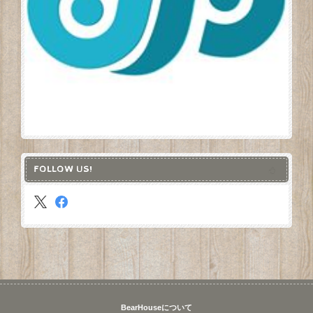
FOLLOW US!
BearHouseについて