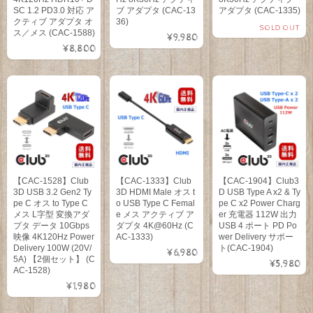
SC 1.2 PD3.0 対応 ア
ブ アダプタ (CAC-13
アダプタ (CAC-1335)
クティブ アダプタ オ
36)
SOLD OUT
ス／メス (CAC-1588)
¥9,980
¥8,800
【CAC-1528】Club
【CAC-1333】Club
【CAC-1904】Club3
3D USB 3.2 Gen2 Ty
3D HDMI Male オス t
D USB Type A x2 & Ty
pe C オス to Type C
o USB Type C Femal
pe C x2 Power Charg
メス L字型 変換アダ
e メス アクティブ ア
er 充電器 112W 出力
プタ データ 10Gbps
ダプタ 4K@60Hz (C
USB 4 ポート PD Po
映像 4K120Hz Power
AC-1333)
wer Delivery サポー
Delivery 100W (20V/
ト(CAC-1904)
¥6,980
5A) 【2個セット】 (C
¥5,980
AC-1528)
¥1,980