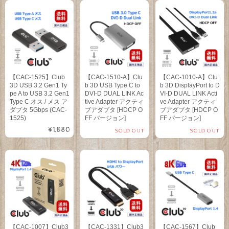
【CAC-1525】Club
【CAC-1510-A】Clu
【CAC-1010-A】Clu
3D USB 3.2 Gen1 Ty
b 3D USB Type C to
b 3D DisplayPort to D
pe A to USB 3.2 Gen1
DVI-D DUAL LINK Ac
VI-D DUAL LINK Acti
Type C オス / メス ア
tive Adapter アクティ
ve Adapter アクティ
ダプタ 5Gbps (CAC-
ブアダプタ [HDCP O
ブアダプタ [HDCP O
1525)
FF バージョン]
FF バージョン]
¥1,880
SOLD OUT
SOLD OUT
【CAC-1007】Club3
【CAC-1331】Club3
【CAC-1567】Club