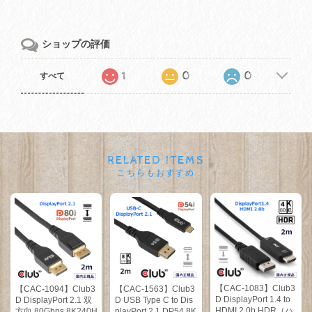
ショップの評価
1
0
0
すべて
RELATED ITEMS
こちらもおすすめ
【CAC-1083】Club3
【CAC-1094】Club3
【CAC-1563】Club3
D DisplayPort 1.4 to
D DisplayPort 2.1 双
D USB Type C to Dis
HDMI 2.0b HDR（ハ
方向 80Gbps 8K240H
playPort 2.1 DP54 8K