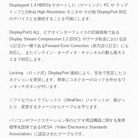
Displayport 1.4 HBR3をサポートした（ゲーミング）PC や ラップ
トップと(Ultra) High Resolution モニタや その他 DisplayPort 対応
のデバイスとを接続することを可能にします。
DisplayPort1.4は、ビデオインターフェイスの圧縮規格である
Display Stream Compression 1.2 (DSC), やデータ転送における誤
り訂正の一種であるForward Error Correction（前方誤り訂正）にも
対応し、またインライン・オーディオ・チャンネルの数も最大３
２まで対応します。
Locking （ロック式）DisplayPort 接続により、安全で安定したコ
ネクションを実現します。簡単にコネクターのロックを外せるワ
ンタッチボタンが付います。
ソフトなウルトラフレックス（UltraFlex）ジャケットが、曲がっ
たり、変形するタメージからケーブルを守ります。
パソコンやワークステーション等のビデオ周辺機器に関する業界
標準化団体であるVESA（Video Electronics Standards
Association）に認定されたケーブルです。