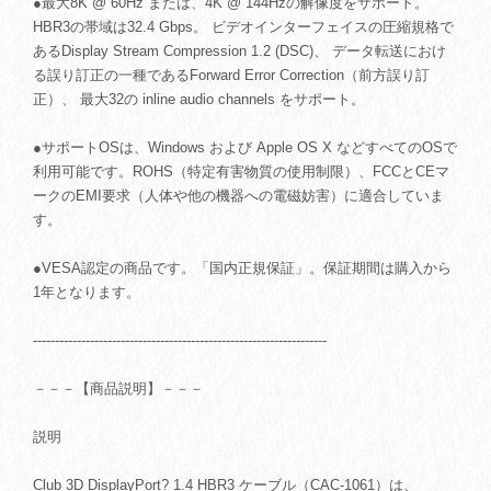
●最大8K @ 60Hz または、4K @ 144Hzの解像度をサポート。
HBR3の帯域は32.4 Gbps。 ビデオインターフェイスの圧縮規格で
あるDisplay Stream Compression 1.2 (DSC)、 データ転送におけ
る誤り訂正の一種であるForward Error Correction（前方誤り訂
正）、 最大32の inline audio channels をサポート。
●サポートOSは、Windows および Apple OS X などすべてのOSで
利用可能です。ROHS（特定有害物質の使用制限）、FCCとCEマ
ークのEMI要求（人体や他の機器への電磁妨害）に適合していま
す。
●VESA認定の商品です。「国内正規保証」。保証期間は購入から
1年となります。
-------------------------------------------------------------------
－－－【商品説明】－－－
説明
Club 3D DisplayPort? 1.4 HBR3 ケーブル（CAC-1061）は、