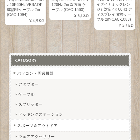
イダイナミックレン
z 10K60Hz VESA DP
120Hz 2m 双方向 ケ
ジ）対応 4K 60Hz デ
80認証ケーブル 2m
ーブル (CAC-1563)
ィスプレイ 変換ケー
(CAC-1094)
¥5,480
ブル 2m(CAC-1083)
¥4,980
¥5,480
CATEGORY
パソコン・周辺機器
アダプター
ケーブル
スプリッター
ドッキングステーション
スポーツ＆アウトドア
ウェアアクセサリー