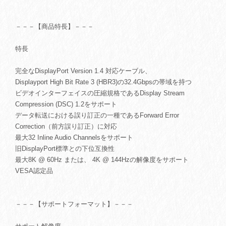
－－－【商品特長】－－－
特長
完全なDisplayPort Version 1.4 対応ケーブル、
Displayport High Bit Rate 3 (HBR3)の32.4Gbpsの帯域を持つ
ビデオインターフェイスの圧縮規格であるDisplay Stream
Compression (DSC) 1.2をサポート
データ転送における誤り訂正の一種であるForward Error
Correction（前方誤り訂正）に対応
最大32 Inline Audio Channelsをサポート
旧DisplayPort標準との下位互換性
最大8K @ 60Hz または、 4K @ 144Hzの解像度をサポート
VESA認定品
－－－【サポートフォーマット】－－－