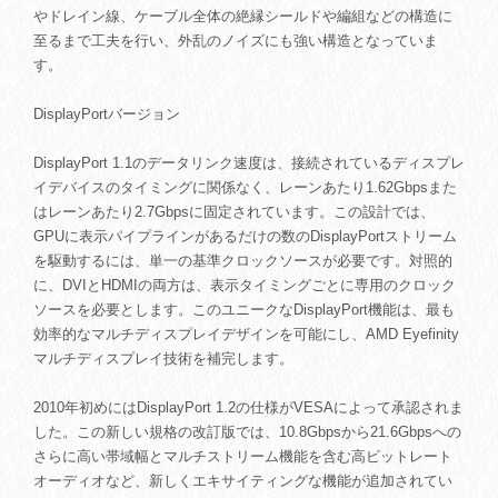
やドレイン線、ケーブル全体の絶縁シールドや編組などの構造に
至るまで工夫を行い、外乱のノイズにも強い構造となっていま
す。
DisplayPortバージョン
DisplayPort 1.1のデータリンク速度は、接続されているディスプレ
イデバイスのタイミングに関係なく、レーンあたり1.62Gbpsまた
はレーンあたり2.7Gbpsに固定されています。この設計では、
GPUに表示パイプラインがあるだけの数のDisplayPortストリーム
を駆動するには、単一の基準クロックソースが必要です。対照的
に、DVIとHDMIの両方は、表示タイミングごとに専用のクロック
ソースを必要とします。このユニークなDisplayPort機能は、最も
効率的なマルチディスプレイデザインを可能にし、AMD Eyefinity
マルチディスプレイ技術を補完します。
2010年初めにはDisplayPort 1.2の仕様がVESAによって承認されま
した。この新しい規格の改訂版では、10.8Gbpsから21.6Gbpsへの
さらに高い帯域幅とマルチストリーム機能を含む高ビットレート
オーディオなど、新しくエキサイティングな機能が追加されてい