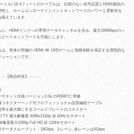
メートル/ 16.4フィートのケーブルは、比類のない信号品質とHDMI接続の
便性と、ホームエンターテインメントネットワークのパワーと柔軟性を
ね揃えています。
らに、HDMIリンクへの専用データチャンネルを含み、最大100Mbpsのハ
スピードネットワークを可能にします。
れは、将来の究極の HDMI 4K UHDゲームと視聴体験を保証する理想的な
リューションです。
－－【商品特長】－－－
長
ーサネット仕様バージョン2.0a のHDMI?に準拠
属コネクターヘッド付プロフェッショナル品質編組ケーブル
電率を最大限にするゴールドプレートのコネクター
D TV 最大解像度 4096x2160p @ 60Hzをサポート
解像度最大1080p Full HD @ 120Hzサポート
データスループット：18Gbps, ３レーン, 各レーンは6Gbps