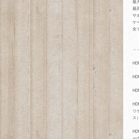
最
最
サ
ケー
全
－
H
HD
HD
HD
リ
ス
HD
ー