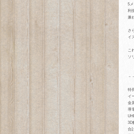
5
利
兼
さ
イ
こ
ソ
－
特
イ
金
導
UH
3D
合計