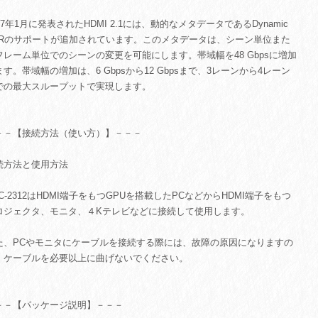
17年1月に発表されたHDMI 2.1には、動的なメタデータであるDynamic
DRのサポートが追加されています。このメタデータは、シーン単位また
フレーム単位でのシーンの変更を可能にします。帯域幅を48 Gbpsに増加
ます。帯域幅の増加は、6 Gbpsから12 Gbpsまで、3レーンから4レーン
での最大スループットで実現します。
－－【接続方法（使い方）】－－－
続方法と使用方法
AC-2312はHDMI端子をもつGPUを搭載したPCなどからHDMI端子をもつ
ロジェクタ、モニタ、４Kテレビなどに接続して使用します。
た、PCやモニタにケーブルを接続する際には、故障の原因になりますの
、ケーブルを必要以上に曲げないでください。
－－【パッケージ説明】－－－