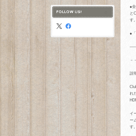
●
FOLLOW US!
と
す
●
-----
－
説
Cl
れ
H
イ
ーム
す