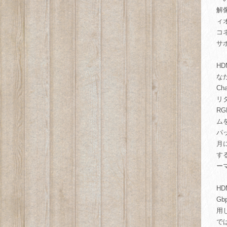
解
ィ
コネ
サ
HD
な
C
リ
R
ム
パ
月に
す
ー
HD
G
用
で