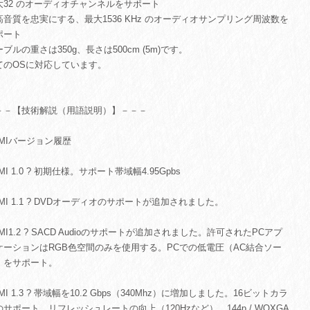
大32 のオーディオチャンネルをサポート
高音質を忠実にする、最大1536 KHz のオーディオサンプリング周波数を
ポート
ブルの重さは350g、長さは500cm (5m)です。
てのOSに対応しています。
－－【技術解説（用語説明）】－－－
DMIバージョン履歴
MI 1.0 ? 初期仕様。サポート帯域幅4.95Gpbs
MI 1.1 ? DVDオーディオのサポートが追加されました。
MI1.2 ? SACD Audioのサポートが追加されました。許可されたPCアプ
ケーションはRGB色空間のみを使用する。PCでの低電圧（AC結合ソー
）をサポート。
MI 1.3 ? 帯域幅を10.2 Gbps（340Mhz）に増加しました。16ビットカラ
のサポート、リフレッシュレートの向上（120Hzなど）、144p / WQXGA