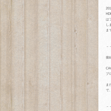
20
H
は
し
ま
－
接
C
プ
ま
で
－