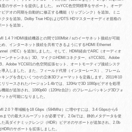
像度のサポートを提供しました。 xvYCC色空間標準をサポート。オーデ
オビデオの同期を自動的に修正する機能（リップシンク）を追加。ミニ
クタを追加。Dolby True HDおよびDTS HDマスターオーディオ規格の
ポートを追加 。
MI 1.4 ? HDMI接続機器との間で100Mbit / sのイーサネット接続が可能
ため、インターネット接続を共有できるようにするHDMI Ethernet
hannel（HEC）を追加しました。そして、HDMI経由でARC（オーディオ
ターンチャンネル）3D、マイクロHDMIコネクター、sYCC601、Adobe
GB、Adobe YCC601の色空間拡張セット、オートモーティブ接続システ
を導入しました。また、フィールド代替（インターレース）、フレーム
ッキングを含むいくつかの立体3Dフォーマットを定義します。2011年10
リリースされたバージョン1.4bでは、120Hzで3D 1080pビデオを処理
る機能が追加され、1080p60（120Hz合計）のフレームパッキング3Dフォ
マットが可能になりました。
MI 2.0 ? 帯域幅を18 Gbps（594Mhz）に増やすには、3.4 Gbpsから6
bpsまでの最大スループットが必要です。2.0aでは、静的メタデータを使
した高ダイナミックレンジ（HDR）ビデオのサポートが追加され、2.0b
はHDRのサポートを拡張しました。