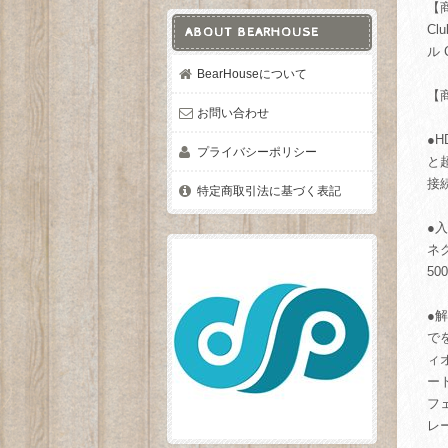
【
Cl
ABOUT BEARHOUSE
ル C
BearHouseについて
【
お問い合わせ
●
プライバシーポリシー
と
接
特定商取引法に基づく表記
●入
ネ
5
●解
で
ィ
ー
フ
レ