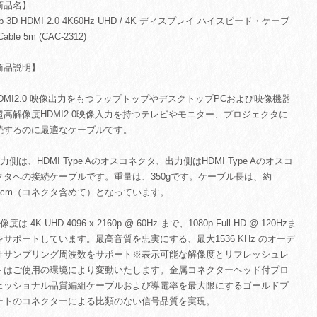
商品名】
ub 3D HDMI 2.0 4K60Hz UHD / 4K ディスプレイ ハイスピード・ケーブ
able 5m (CAC-2312)
商品説明】
HDMI2.0 映像出力をもつラップトップやデスクトップPCおよび映像機器
超高解像度HDMI2.0映像入力を持つテレビやモニター、プロジェクタに
続するのに最適なケーブルです。
力側は、HDMI Type Aのオスコネクタ、出力側はHDMI Type Aのオスコ
クタへの接続ケーブルです。重量は、350gです。ケーブル長は、約
00cm（コネクタ含めて）となっています。
像度は 4K UHD 4096 x 2160p @ 60Hz まで、1080p Full HD @ 120Hzま
をサポートしています。最高音質を忠実にする、最大1536 KHz のオーデ
オサンプリング周波数をサポート※表示可能な解像度とリフレッシュレ
トはご使用の環境により変動いたします。金属コネクターヘッド付プロ
ェッショナル品質編組ケーブルおよび導電率を最大限にするゴールドプ
ートのコネクターによる比類のない信号品質を実現。