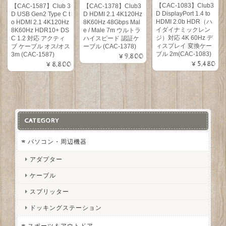
【CAC-1083】Club3
【CAC-1587】Club 3
【CAC-1378】Club3
D DisplayPort 1.4 to
D USB Gen2 Type C t
D HDMI 2.1 4K120Hz
HDMI 2.0b HDR（ハ
o HDMI 2.1 4K120Hz
8K60Hz 48Gbps Mal
イダイナミックレン
8K60Hz HDR10+ DS
e / Male 7m ウルトラ
ジ）対応 4K 60Hz デ
C 1.2 対応 アクティ
ハイスピード 認証ケ
ィスプレイ 変換ケー
ブ ケーブル オス/オス
ーブル (CAC-1378)
ブル 2m(CAC-1083)
3m (CAC-1587)
¥9,800
¥5,480
¥8,800
CATEGORY
パソコン・周辺機器
アダプター
ケーブル
スプリッター
ドッキングステーション
スポーツ＆アウトドア