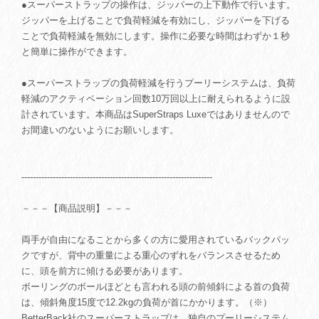
●スーパーストラップの操作は、ジッパーの上下動作で行います。
ジッパーを上げることで負荷軽減を有効にし、ジッパーを下げる
ことで負荷軽減を無効にします。操作に必要な時間はわずか１秒
と簡単に操作ができます。
●スーパーストラップの負荷軽減を行うプーリーシステムは、負荷
軽減のアクティベーション回数10万回以上に耐えられるように設
計されています。本商品はSuperStraps Luxeではありませんので
お間違いのないようにお願いします。
-------------------------------------------------------------------
－－－【商品説明】－－－
両手が自由になることから多くの方に愛用されているバックパッ
クですが、背中の重量による重心のずれをバランスさせるため
に、頭を前方に傾ける必要があります。
ボーリングのボールほどとも言われる頭の前傾斜による首の負荷
は、傾斜角度15度で12.2kgの負荷が首にかかります。（※）
BetterBack社のスーパーストラップは、独自のプーリーシステム