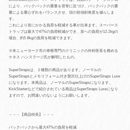
により、バックパックの重量を背骨に近づけ、バックパックの重
量による重心ずれをバランスさせ、頭の前傾斜角度を減らしま
す。
これにより首にかかる負荷を軽減する事が出来ます。スーパース
トラップは最大で47%の負荷軽減ができ、首への負荷が12.2kgの
場合、約5.8kgの負荷を軽減できます。
※米ニューヨーク市の脊椎専門のクリニックの外科医長を務める
ケネス ハンスラージ氏が解明したもの。
SuperStrapsは、２種類の商品があります。ノーマルの
SuperStrapsとメモリフォーム付き贅沢仕上げのSuperStraps Luxe
になります。本商品は、ノーマルのSuperStrapsになります。
KickStarterなどで紹介されている商品はSuperStraps Luxeになり
ますので、お間違いのないようにお願いします。
－－－【商品特長】－－－
バックパックから最大47%の負荷を軽減