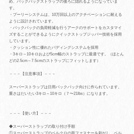
め、バックパックストラップの後ろに隠れるようになっていま
す。
・プーリーシステムは、10万回以上のアクチベーションに耐える
ように設計されています。
・バックパックの負荷軽減を行うアークのサポートをカスタマイ
ズすることができるようにクイックストップジッパー技術を採用
しています。
・クッション性に優れたパディングシステムを採用
・3キロ～10キロおよび5cm幅のストラップに最適です。（ほとん
どの2.5cm～7.5cmのストラップにフィットします）
－－－【注意事項】－－－
スーパーストラップは日用バックパック向けに作られています。
重さはだいたい3キロ～10キロ（７〜21lbs）になります。
－－－【使い方】－－－
◆スーパーストラップの取り付け手順
①スーパーストラップのベルクロの面ファスナーを剥がし、ベル