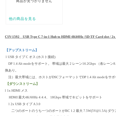
CSV-1592
USB Type C 7-in-1 Hub to HDMI 4K60Hz /SD-TF Card slot / 2
【アップストリーム】
l
USB
タイプ
C
オス
(
ホスト接続
)
DP 1.4 Alt mode
をサポート。 帯域は最大
2
レーン
16.2Gbps
（各レーン
8
換あり。
注）最大帯域には、ホストが
DSC
フォーマットで
DP 1.4 Alt mode
をサポ
【ダウンストリーム】
l
1x HDMI
メス
HDMI
最大
4K/60Hz 4:4:4
、
18Gbps
帯域で８ビットをサポート
l
2x USB
タイプ
A 3.0
二つのポートのうち一つのポートが
BC 1.2
最大
7.5W(
5V@1.5A
)
ダウ