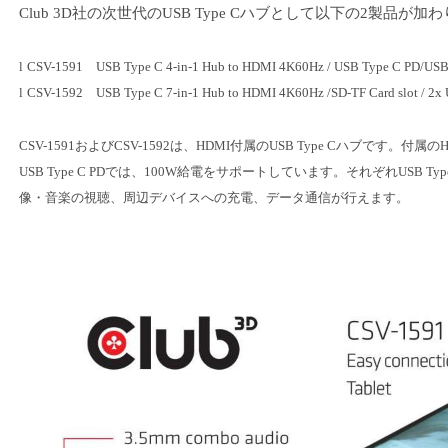
Club 3D
社の次世代の
USB Type C
ハブとして以下の
2
製品が加わ
l
CSV-1591
USB Type C 4-in-1 Hub to HDMI 4K60Hz / USB Type C PD/USB
l
CSV-1592
USB Type C 7-in-1 Hub to HDMI 4K60Hz /SD-TF Card slot / 2x
CSV-1591
および
CSV-1592
は、
HDMI
付属の
USB Type C
ハブです。付属の
USB Type C PD
では、
100W
給電をサポートしています。それぞれ
USB Typ
像・音楽の視聴、周辺デバイスへの充電、データ通信が行えます。