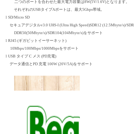
二つのポートを合わせた最大電力容量は
8W(5V/1.6V)
となります。
それぞれの
USB
タイプ
A
ポートは、最大
5Gbps
帯域。
l
SD/Micro SD
セキュアデジタル
v3.0 UHS-I (Ultra High Speed)SDR12 (12.5Mbyte/s)/SD
DDR50(50Mbyte/s)/SDR104(104Mbyte/s)
をサポート
l
RJ45 (
ギガビットイーサーネット
)
10Mbps/100Mbps/1000Mbps
をサポート
l
USB
タイプ
C
メス
(PD
充電
)
データ通信と
PD
充電
100W (20V/5A)
をサポート