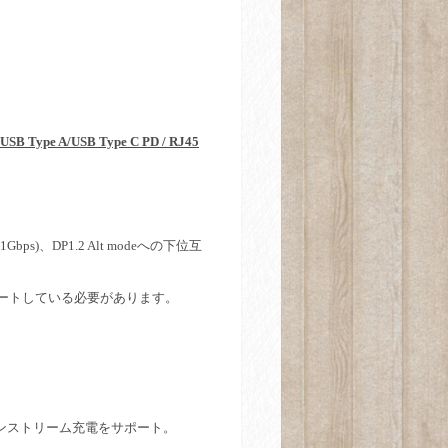
x USB Type A/USB Type C PD / RJ45
.1Gbps)
、
DP1.2 Alt mode
への下位互
ートしている必要があります。
ンストリーム充電をサポート
。