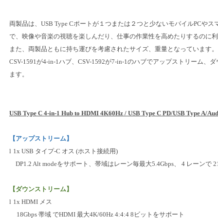
両製品は、
USB Type C
ポートが１つまたは２つと少ないモバイル
PC
やス
で、映像や音楽の視聴を楽しんだり、仕事の作業性を高めたりするのに利
また、両製品ともに持ち運びを考慮されたサイズ、重量となっています。
CSV-1591
が
4-in-1
ハブ、
CSV-1592
が
7-in-1
のハブでアップストリーム、ダ
ます。
USB Type C 4-in-1 Hub to HDMI 4K60Hz / USB Type C PD/USB Type A/Aud
【アップストリーム】
l
1x USB
タイプ
-C
オス
(
ホスト接続用
)
DP1.2 Alt mode
をサポート、帯域はレーン毎最大
5.4Gbps
、
4
レーンで
2
【ダウンストリーム】
l
1x HDMI
メス
18Gbps
帯域 で
HDMI
最大
4K/60Hz 4:4:4 8
ビットをサポート