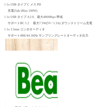
l
1x USB
タイプ
C
メス
PD
充電のみ
(Max 100W)
l
1x USB
タイプ
A 2.0
、最大
480Mbps
帯域
サポート
BC 1.2
最大
7.5W(5V / 1.5A)
ダウンストリーム充電
l
1x 3.5mm
コンボオーディオ
サポート
48K/44.1KHz
サンプリングレートオーディオ出力