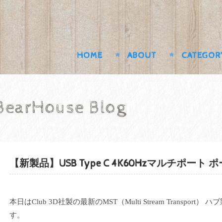
HOME
ABOUT
CATEGOR
BearHouse Blog
【新製品】USB Type C 4K60Hzマルチポー
本日は
Club 3D
社製の最新の
MST
（
Multi Stream Transport
） ハ
す。