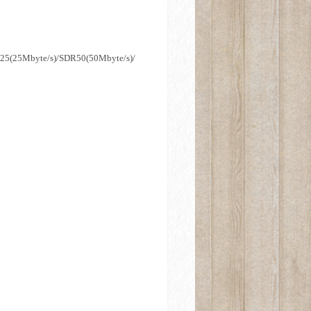
R25(25Mbyte/s)/SDR50(50Mbyte/s)/