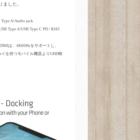
りました。
 Type A/Audio jack
 USB Type A/USB Type C PD / RJ45
HDMI
は、
4K60Hz
をサポートし、
e C
を持つモバイル機器より
UHD
映