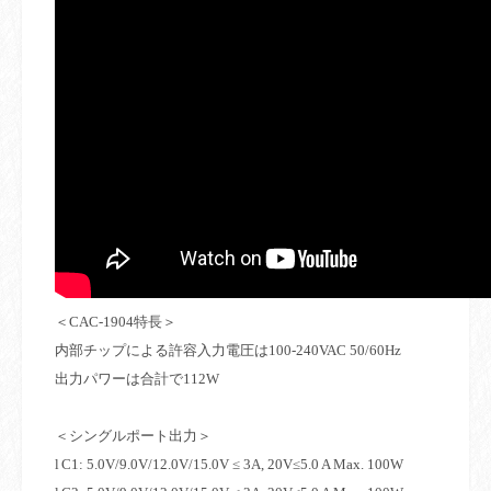
＜
CAC-1904
特長＞
内部チップによる許容入力電圧は
100-240VAC 50/60Hz
出力パワーは合計で
112W
＜シングルポート出力＞
l
C1: 5.0V/9.0V/12.0V/15.0V ≤ 3A, 20V≤5.0 A Max. 100W