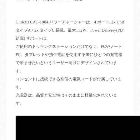
Club3D CAC-1904
パワーチャージャーは、
4
ポート
, 2x USB
タイプ
A + 2x
タイプ
C
搭載、最大
112W
、
Power Delivery(PD/
給電
)
サポートは、
ご使用のドッキングステーションだけでなく、
PC
やノート
PC
、タブレットや携帯電話を使用する際にひとつの充電器
で済ませたいというユーザー向けにデザインされていま
す。
コンセントに接続できる別個の電気コードが付属していま
す。
充電器は、品質と安全性はそのままに軽量化されていま
す。