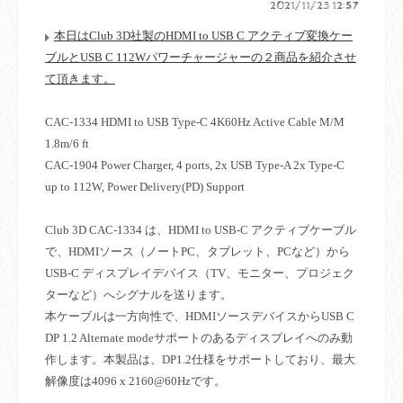
2021/11/23 12:57
本日は
Club 3D
社製の
HDMI to USB C
アクティブ変換ケー
ブルと
USB C 112W
パワーチャージャーの２商品を紹介させ
て頂きます。
CAC-1334 HDMI to USB Type-C 4K60Hz Active Cable M/M
1.8m/6 ft
CAC-1904 Power Charger, 4 ports, 2x USB Type-A 2x Type-C
up to 112W, Power Delivery(PD) Support
Club 3D CAC-1334
は、
HDMI to USB-C
アクティブケーブル
で、
HDMI
ソース（ノート
PC
、タブレット、
PC
など）から
USB-C
ディスプレイデバイス（
TV
、モニター、プロジェク
ターなど）へシグナルを送ります。
本ケーブルは一方向性で、
HDMI
ソースデバイスから
USB C
DP 1.2 Alternate mode
サポートのあるディスプレイへのみ動
作します。本製品は、
DP1.2
仕様をサポートしており、最大
解像度は
4096 x 2160@60Hz
です。