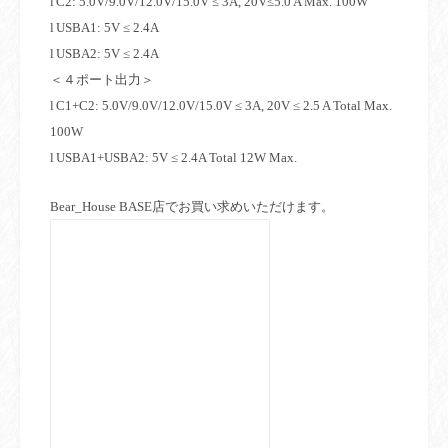
l
C2: 5.0V/9.0V/12.0V/15.0V ≤ 3A, 20V≤5.0 A Max. 100W
l
USBA1: 5V ≤ 2.4A
l
USBA2: 5V ≤ 2.4A
＜４ポート出力＞
l
C1+C2: 5.0V/9.0V/12.0V/15.0V ≤ 3A, 20V ≤ 2.5 A Total Max.
100W
l
USBA1+USBA2: 5V ≤ 2.4A Total 12W Max.
Bear_House BASE
店でお買い求めいただけます。