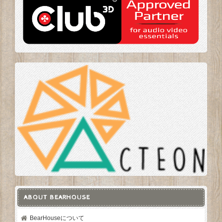
ABOUT BEARHOUSE
BearHouseについて