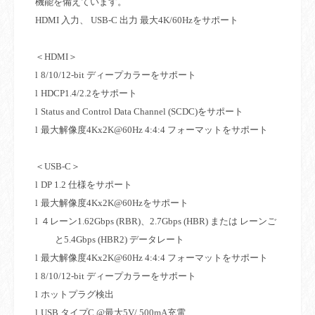
機能を備えています。
HDMI
入力、
USB-C
出力 最大
4K/60Hz
をサポート
＜
HDMI
＞
l
8/10/12-bit
ディープカラーをサポート
l
HDCP1.4/2.2
をサポート
l
Status and Control Data Channel (SCDC)
をサポート
l
最大解像度
4Kx2K@60Hz 4:4:4
フォーマットをサポート
＜
USB-C
＞
l
DP 1.2
仕様をサポート
l
最大解像度
4Kx2K@60Hz
をサポート
l
４レーン
1.62Gbps (RBR)
、
2.7Gbps (HBR)
または レーンご
と
5.4Gbps (HBR2)
データレート
l
最大解像度
4Kx2K@60Hz 4:4:4
フォーマットをサポート
l
8/10/12-bit
ディープカラーをサポート
l
ホットプラグ検出
l
USB
タイプ
C @
最大
5V/ 500mA
充電