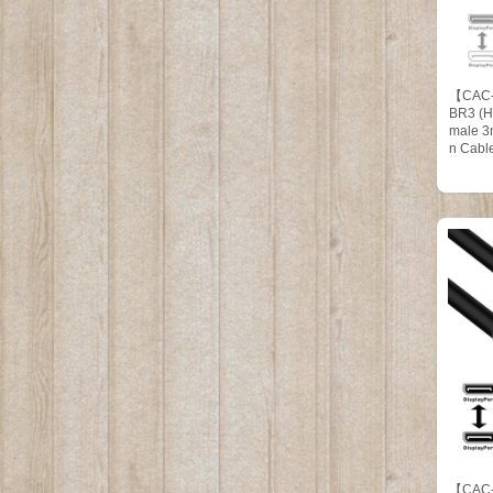
【CAC-1
BR3 (Hi
male 
n Cabl
【CAC-1