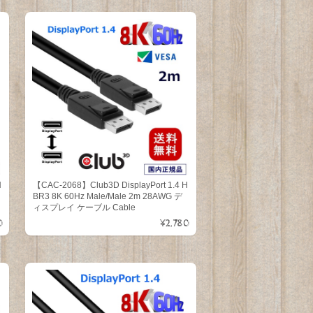
H
【CAC-2068】Club3D DisplayPort 1.4 H
BR3 8K 60Hz Male/Male 2m 28AWG デ
ィスプレイ ケーブル Cable
0
¥2,780