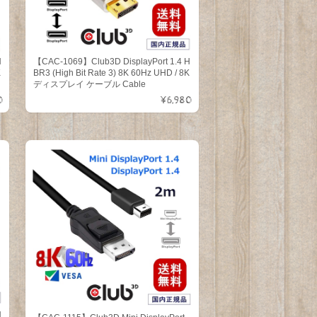
H
【CAC-1069】Club3D DisplayPort 1.4 H
K
BR3 (High Bit Rate 3) 8K 60Hz UHD / 8K
ディスプレイ ケーブル Cable
0
¥6,980
H