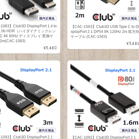
083】Club3D DisplayPort 1.4 to
【CAC-1563】Club3D USB Type C to D
 2.0b HDR（ハイダイナミックレン
splayPort 2.1 DP54 8K 120Hz 2m 双方
 4K 60Hz ディスプレイ 変換ケ
ケーブル (CAC-1563)
m(CAC-1083)
¥5,48
¥5,480
093】Club3D DisplayPort 2.1
【CAC-1092】Club3D DisplayPort 2.1