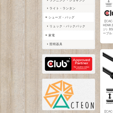
ランニング・ジョギング
ライト・ランタン
シューズ・バッグ
【CAC-1
HDMI
リュック・バックパック
ジ）対応
ーブル 2
家電
照明器具
【CAC-1