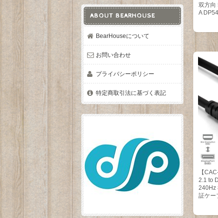
双方向 5
A DP5
ABOUT BEARHOUSE
BearHouseについて
お問い合わせ
プライバシーポリシー
特定商取引法に基づく表記
【CAC-1
2.1 to
240Hz
証ケーブ