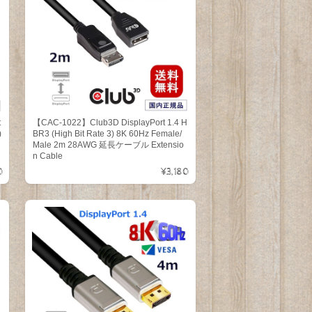
t
【CAC-1022】Club3D DisplayPort 1.4 H
)
BR3 (High Bit Rate 3) 8K 60Hz Female/
Male 2m 28AWG 延長ケーブル Extensio
n Cable
0
¥3,180