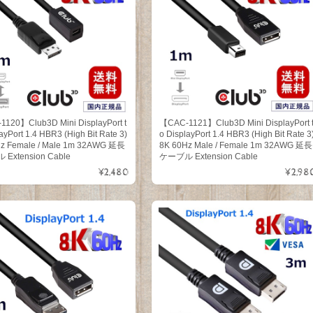
120】Club3D Mini DisplayPort t
【CAC-1121】Club3D Mini DisplayPort 
ayPort 1.4 HBR3 (High Bit Rate 3)
o DisplayPort 1.4 HBR3 (High Bit Rate 3
z Female / Male 1m 32AWG 延長
8K 60Hz Male / Female 1m 32AWG 延長
Extension Cable
ケーブル Extension Cable
¥2,480
¥2,98