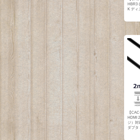
HBR3 (
K ディ
【CAC-1
HDMI
ジ）対応
ダプタ 