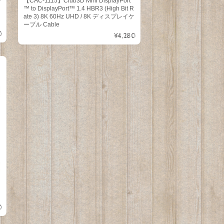
【CAC-1115】Club3D Mini DisplayPort
™ to DisplayPort™ 1.4 HBR3 (High Bit R
ate 3) 8K 60Hz UHD / 8K ディスプレイケ
ーブル Cable
0
¥4,280
i
0