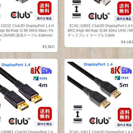
023】Club3D DisplayPort 1.4 H
【CAC-1060】Club3D DisplayPort 1.4 
gh Bit Rate 3) 8K 60Hz Male / Fe
BR3 (High Bit Rate 3) 8K 60Hz UHD / 8
3m 28AWG 延長ケーブル Extensio
ディスプレイ ケーブル Cable
e
¥4,68
¥3,380
069B】Club3D DisplayPort 1.4
【CAC-1061】Club3D DisplayPort 1.4 