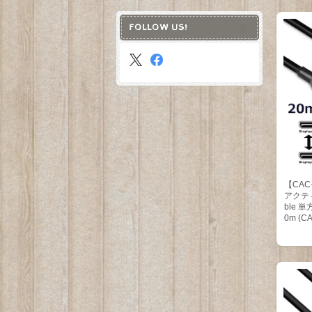
FOLLOW US!
【CAC-1
アクティブ
ble 単
0m (CA