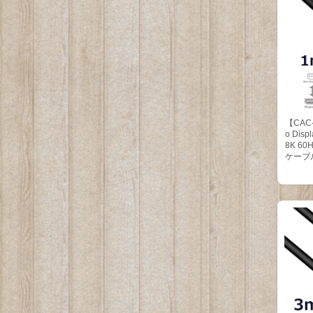
【CAC-1
o Displ
8K 60H
ケーブル 