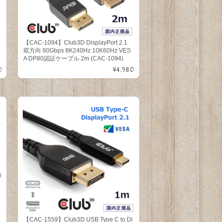
i
【CAC-1094】Club3D DisplayPort 2.1
向
双方向 80Gbps 8K240Hz 10K60Hz VES
A DP80認証ケーブル 2m (CAC-1094)
0
¥4,980
【CAC-1559】Club3D USB Type C to Di