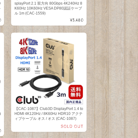
0
splayPort 2.1 双方向 80Gbps 4K240Hz 8
-
K60Hz 10K60Hz VESA DP80認証ケーブ
ル 1m (CAC-1559)
0
¥5,480
【CAC-1087】Club3D DisplayPort 1.4 to
HDMI 4K120Hz / 8K60Hz HDR10 アクテ
0
ィブケーブル オス / オス (CAC-1087)
SOLD OUT
0