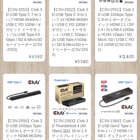
【CSV-2553】Club 3
【CSV-2552】Club 3
【CSV-2551】Club 3
D USB Type C 7-in-1
D USB Type C 9-in-1
D USB 10Gbps Type-
ハブ HDMI 4K60Hz /
ハブ 2x HDMI 4K60H
C 8-in-1 ポータブル
USB C PD 100W / ギ
z / USB C PD 100W /
ドック HDMI 2.1 / DP
ガビット イーサネッ
ギガビット イーサネ
1.4 / 2x USB A 10Gbp
ト / 2x USB Type A 5
ット / USB C 5Gbps /
s / RJ45 1Gbps / SD,
Gbps / SD & MicroSD
2x USB Type A 5Gbp
Micro SD / USB C PD
カードリーダー (CSV
s / SD & MicroSDカー
3.0 100W (CSV-255
-2553)
ドリーダー (CSV-255
1)
2)
¥6,980
¥12,800
¥9,980
【CSV-2550】Club 3
【CSV-1583】Club 3
【CSV-1584】Club 3
D USB 10Gbps Type-
D Thunderbolt 4 (40
D USB Gen2 Type C
C 10-in-1 ポータブル
Gbps) 認証 16-in-1 4
6-in-1 ハブ HDMI / U
ドック HDMI 8K30Hz
ディスプレイ / シング
SB C デュアルディス