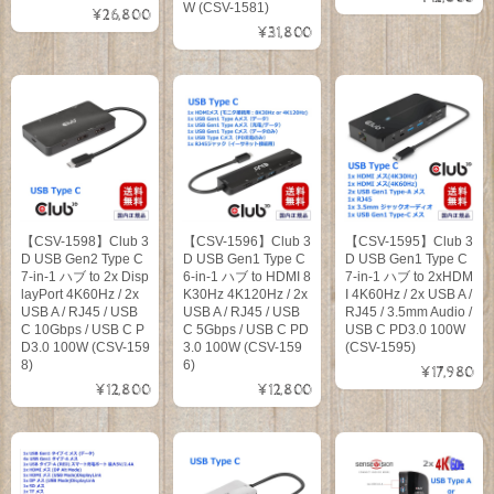
W (CSV-1581)
¥26,800
¥31,800
【CSV-1598】Club 3
【CSV-1596】Club 3
【CSV-1595】Club 3
D USB Gen2 Type C
D USB Gen1 Type C
D USB Gen1 Type C
7-in-1 ハブ to 2x Disp
6-in-1 ハブ to HDMI 8
7-in-1 ハブ to 2xHDM
layPort 4K60Hz / 2x
K30Hz 4K120Hz / 2x
I 4K60Hz / 2x USB A /
USB A / RJ45 / USB
USB A / RJ45 / USB
RJ45 / 3.5mm Audio /
C 10Gbps / USB C P
C 5Gbps / USB C PD
USB C PD3.0 100W
D3.0 100W (CSV-159
3.0 100W (CSV-159
(CSV-1595)
8)
6)
¥17,980
¥12,800
¥12,800