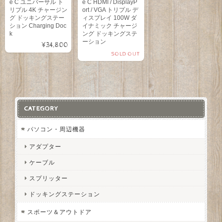
e C ユニバーサル ト
e C HDMI / DisplayP
リプル 4K チャージン
ort / VGA トリプル デ
グ ドッキングステー
ィスプレイ 100W ダ
ション Charging Doc
イナミック チャージ
k
ング ドッキングステ
ーション
¥34,800
SOLD OUT
CATEGORY
パソコン・周辺機器
アダプター
ケーブル
スプリッター
ドッキングステーション
スポーツ＆アウトドア