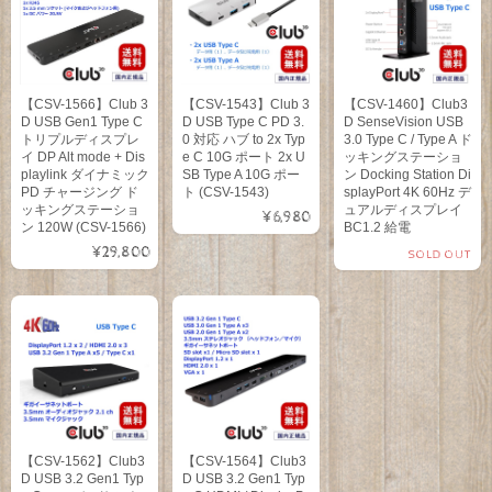
【CSV-1566】Club 3
【CSV-1543】Club 3
【CSV-1460】Club3
D USB Gen1 Type C
D USB Type C PD 3.
D SenseVision USB
トリプルディスプレ
0 対応 ハブ to 2x Typ
3.0 Type C / Type A ド
イ DP Alt mode + Dis
e C 10G ポート 2x U
ッキングステーショ
playlink ダイナミック
SB Type A 10G ポー
ン Docking Station Di
PD チャージング ド
ト (CSV-1543)
splayPort 4K 60Hz デ
ッキングステーショ
ュアルディスプレイ
¥6,980
ン 120W (CSV-1566)
BC1.2 給電
¥29,800
SOLD OUT
【CSV-1562】Club3
【CSV-1564】Club3
D USB 3.2 Gen1 Typ
D USB 3.2 Gen1 Typ