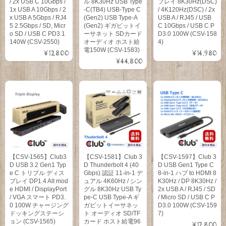
/ 2x USB C 10Gbps /
ル 8K30Hz USB Type
プレイ 8K30Hz(DSC)
1x USB A 10Gbps / 2
-C(TB4) USB-Type C
/ 4K120Hz(DSC) / 2x
x USB A 5Gbps / RJ4
(Gen2) USB Type-A
USB A / RJ45 / USB
5 2.5Gbps / SD, Micr
(Gen2) ギガビットイ
C 10Gbps / USB C P
o SD / USB C PD3.1
ーサネット SDカード
D3.0 100W (CSV-158
140W (CSV-2550)
オーディオ ホスト給
4)
電150W (CSV-1583)
¥12,800
¥14,980
¥44,800
【CSV-1565】Club3
【CSV-1581】Club 3
【CSV-1597】Club 3
D USB 3.2 Gen1 Typ
D Thunderbolt 4 (40
D USB Gen1 Type C
e C トリプル ディス
Gbps) 認証 11-in-1 デ
8-in-1 ハブ to HDMI 8
プレイ DP1.4 Alt mod
ュアル 4K60Hz / シン
K30Hz / DP 8K30Hz /
e HDMI / DisplayPort
グル 8K30Hz USB Ty
2x USB A / RJ45 / SD
/ VGA スマート PD3.
pe-C USB Type-A ギ
/ Micro SD / USB C P
0 100W チャージング
ガビットイーサネッ
D3.0 100W (CSV-159
ドッキングステーシ
ト オーディオ SD/TF
7)
ョン (CSV-1565)
カード ホスト給電96
¥12,800