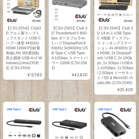
【CSV-2554】Club3
【CSV-2563】Club 3
【CSV-2540】Club 3
D アルミ製ラップト
D Thunderbolt 5 80G
D 14-in-1 USB Type-
ップスタンド USB-C
bps ポータブル 5-in-
C 4画面 ディスプレ
ハブ一体型 4K60Hz
1 ハブ DisplayPort 8
イ ドッキングステー
HDMI 100W PD給電
K60Hz 3x5K60Hz US
ション 4x 4K60Hz (2
有線LAN 360度回転
B Type-C USB Type-
x HDMI, 2x DisplayP
高さ調節 USB-A×2 W
A 10Gbps スマートパ
ort) / USB C 2x 10Gb
indows11/macOS対
ワー 100W (CSV-256
ps, 1x 5Gbps / USB A
応 (CSV-2554)
3)
1 x10Gbps, 1x 5Gbps
/ 2.5Gbps イーサネッ
¥12,980
¥42,800
ト / SD & MicroSD / A
udio,Mic (CSV-2540)
¥29,800